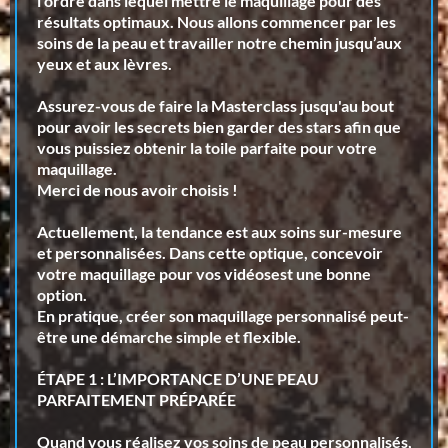
l’ordre dans lequel mettre le maquillage pour des
résultats optimaux. Nous allons commencer par les
soins de la peau et travailler notre chemin jusqu’aux
yeux et aux lèvres.
Assurez-vous de faire la Masterclass jusqu'au bout
pour avoir les secrets bien garder des stars afin que
vous puissiez obtenir la toile parfaite pour votre
maquillage.
Merci de nous avoir choisis !
Actuellement, la tendance est aux
soins sur-mesure
et personnalisées
. Dans cette optique, concevoir
votre maquillage pour vos vidéosest une
bonne
option.
En pratique, créer son maquillage personnalisé peut-
être une
démarche simple et flexible.
ÉTAPE 1 : L’IMPORTANCE D’UNE PEAU
PARFAITEMENT PRÉPARÉE
Quand vous réalisez vos soins de peau personnalisés,